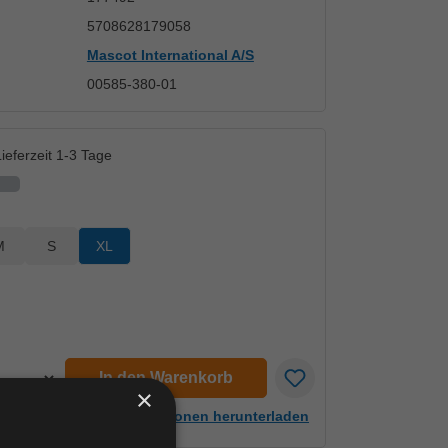
5708628179058
Mascot International A/S
00585-380-01
ieferzeit 1-3 Tage
M
S
XL
en
In den Warenkorb
×
Artikelinformationen herunterladen