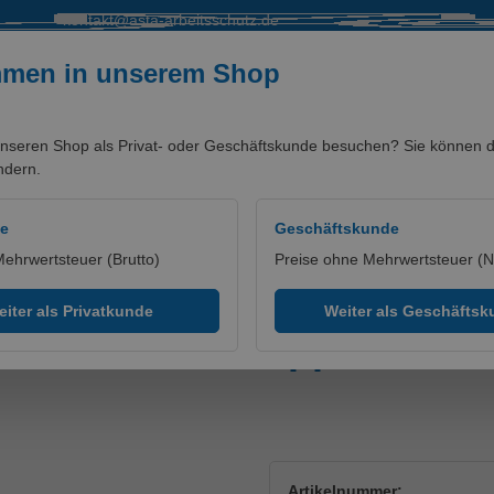
kontakt@asta-arbeitsschutz.de
mmen in unserem Shop
nseren Shop als Privat- oder Geschäftskunde besuchen? Sie können di
ndern.
SALE %
MARKEN/PARTNER
de
Geschäftskunde
Mehrwertsteuer (Brutto)
Preise ohne Mehrwertsteuer (N
rmo-Unterwäsche
iter als Privatkunde
Weiter als Geschäfts
md MASCOT® Uppsala Mari
Artikelnummer: