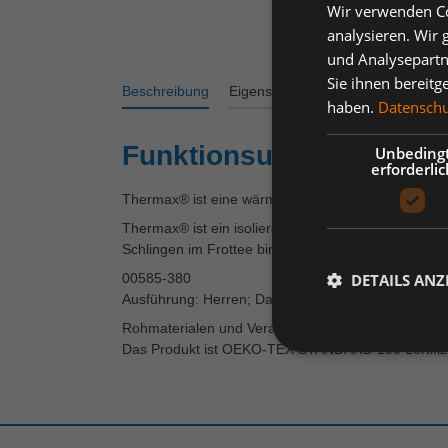
Wir verwenden Co
analysieren. Wir
und Analysepartn
Sie ihnen bereitg
Beschreibung
Eigenschaften
Varianten
Bew
haben.
Datenschut
Funktionsunterhemd MA
Unbeding
erforderlic
Thermax® ist eine wärmeisolierende, dreilagige Me
Thermax® ist ein isolierendes und feuchtigkeitstrans
Schlingen im Frottee binden die Luft und isolieren.
00585-380
DETAILS ANZ
Ausführung: Herren; Damen
Rohmaterialen und Verarbeitung:
Das Produkt ist OEKO-TEX STANDARD 100-zertifizie