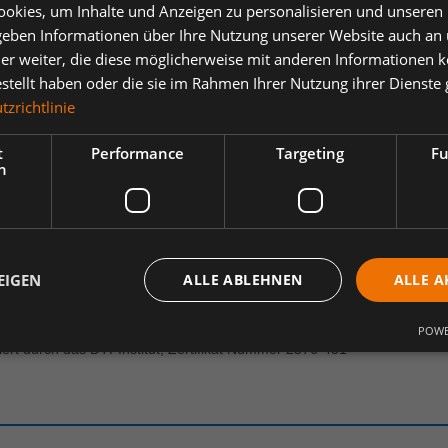
okies, um Inhalte und Anzeigen zu personalisieren und unseren
 geben Informationen über Ihre Nutzung unserer Website auch an
er weiter, die diese möglicherweise mit anderen Informationen k
estellt haben oder die sie im Rahmen Ihrer Nutzung ihrer Dienst
ertungen
Downloads
1
zrichtlinie
SCOT® Uppsala 00585-380 Marine
t
Performance
Targeting
Fu
h
terware. Feuchtigkeitstransportierend. Runder Halsausschnitt.
portierendes dreilagiges Material.; Effektiver Feuchtigkeitstransport h
EIGEN
ALLE ABLEHNEN
ALLE A
POWE
rt durch das DTI-Institut, Zertifikat Nummer 2576-431