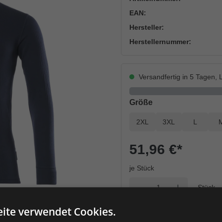
EAN:
Hersteller:
Herstellernummer:
Versandfertig in 5 Tagen, L
auswählen
Größe
2XL
3XL
L
51,96 €
*
je Stück
Einheit
Anzahl verringern
Anzahl erhöh
ite verwendet Cookies.