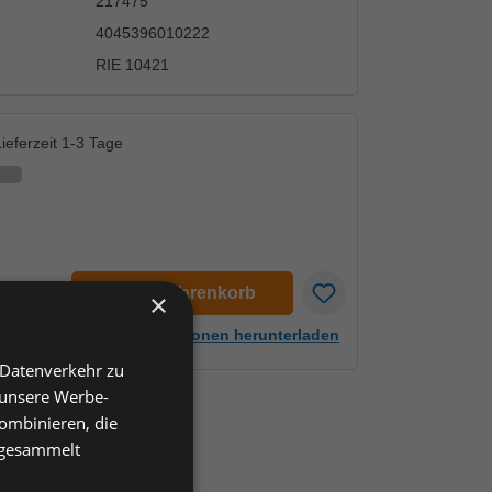
217475
4045396010222
RIE 10421
ieferzeit 1-3 Tage
en
In den Warenkorb
×
Artikelinformationen herunterladen
 Datenverkehr zu
 unsere Werbe-
ombinieren, die
e gesammelt