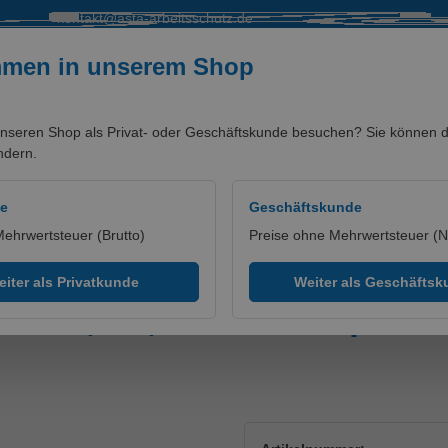
kontakt@asta-arbeitsschutz.de
mmen in unserem Shop
nseren Shop als Privat- oder Geschäftskunde besuchen? Sie können di
ndern.
SALE %
MARKEN/PARTNER
de
Geschäftskunde
Mehrwertsteuer (Brutto)
Preise ohne Mehrwertsteuer (N
terial
iter als Privatkunde
Weiter als Geschäfts
m 2,7 V, für Otoskopuni/s