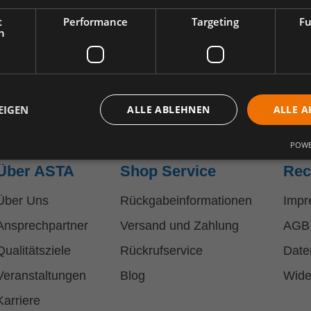
t
Performance
Targeting
Fu
h
EIGEN
ALLE ABLEHNEN
ALLE A
POWE
Über ASTA
Shop Service
Rec
Über Uns
Rückgabeinformationen
Impr
Ansprechpartner
Versand und Zahlung
AGB
Qualitätsziele
Rückrufservice
Date
Veranstaltungen
Blog
Wide
Karriere