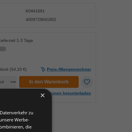
K0441681
4009729041802
ieferzeit 1-3 Tage
Stück (
54,10 €
)
Preis-/Mengenrechner
en
In den Warenkorb
×
Artikelinformationen herunterladen
 Datenverkehr zu
 unsere Werbe-
ombinieren, die