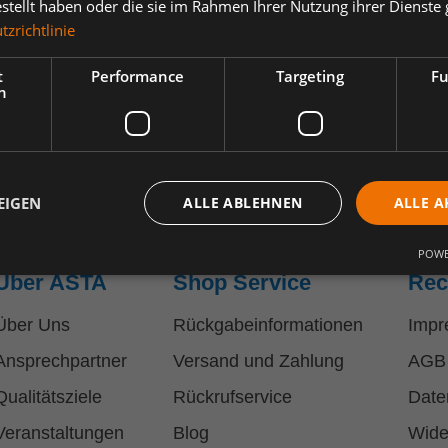
estellt haben oder die sie im Rahmen Ihrer Nutzung ihrer Dienst
zrichtlinie
t
Performance
Targeting
Fu
h
EIGEN
ALLE ABLEHNEN
ALLE A
POWE
Über ASTA
Shop Service
Rec
Über Uns
Rückgabeinformationen
Impr
Ansprechpartner
Versand und Zahlung
AGB
Qualitätsziele
Rückrufservice
Date
Veranstaltungen
Blog
Wide