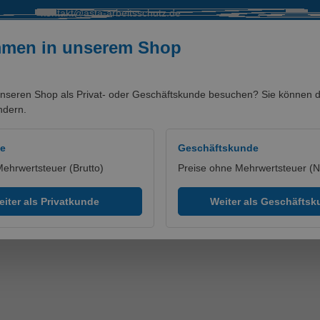
kontakt@asta-arbeitsschutz.de
mmen in unserem Shop
nseren Shop als Privat- oder Geschäftskunde besuchen? Sie können di
ndern.
SALE %
MARKEN/PARTNER
de
Geschäftskunde
Mehrwertsteuer (Brutto)
Preise ohne Mehrwertsteuer (N
ppe
iter als Privatkunde
Weiter als Geschäfts