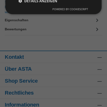
DETAILS ANZEIGEN
Steitz Secura Z25700UW36P Einlage ORTHO-SOFT ESD
Medium 36 Fußformgerechte Einlegesohle mit individuell
POWERED BY COOKIESCRIPT
wählbarer Unterstütz…
Mehr
Eigenschaften
Bewertungen
Kontakt
Über ASTA
Shop Service
Rechtliches
Informationen