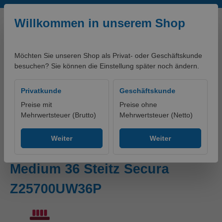
Zum Hauptinhalt springen
Willkommen in unserem Shop
Möchten Sie unseren Shop als Privat- oder Geschäftskunde
besuchen? Sie können die Einstellung später noch ändern.
0,00 €*
Privatkunde
Geschäftskunde
Preise mit
Preise ohne
Mehrwertsteuer (Brutto)
Mehrwertsteuer (Netto)
Produkte
Schuhe
Zubehör
Weiter
Weiter
Einlage ORTHO-SOFT ESD
Medium 36 Steitz Secura
Z25700UW36P