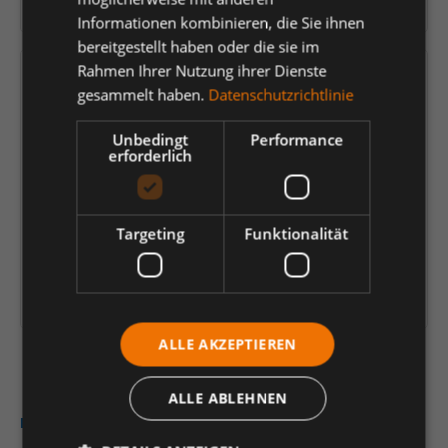
Herstellernummer:
Z25700UW36P
Informationen kombinieren, die Sie ihnen
bereitgestellt haben oder die sie im
Rahmen Ihrer Nutzung ihrer Dienste
Versandfertig in 11 Tagen, Lieferzeit 1-3 Tage
gesammelt haben.
Datenschutzrichtlinie
21,77 €
*
Unbedingt
Performance
erforderlich
je Paar
Einheit
Anzahl verringern
Anzahl erhöhen
Targeting
Funktionalität
In den Warenkorb
Artikelinformationen herunterladen
ALLE AKZEPTIEREN
ALLE ABLEHNEN
Beschreibung