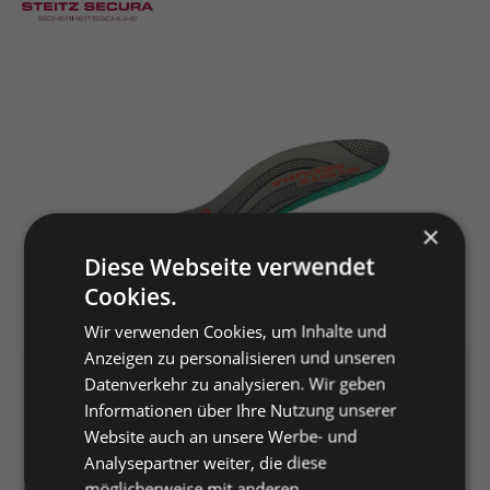
Bildergalerie überspringen
×
Diese Webseite verwendet
Cookies.
Wir verwenden Cookies, um Inhalte und
Anzeigen zu personalisieren und unseren
Artikelnummer:
163514
Datenverkehr zu analysieren. Wir geben
Informationen über Ihre Nutzung unserer
EAN:
4044348387580
Website auch an unsere Werbe- und
Hersteller:
Louis Steitz Secura
Analysepartner weiter, die diese
GmbH + Co. KG
möglicherweise mit anderen