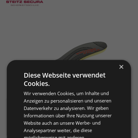
Bildergalerie überspringen
×
Diese Webseite verwendet
Cookies.
Wir verwenden Cookies, um Inhalte und
Anzeigen zu personalisieren und unseren
Artikelnummer:
147685
Datenverkehr zu analysieren. Wir geben
Informationen über Ihre Nutzung unserer
EAN:
4044348387931
Website auch an unsere Werbe- und
Hersteller:
Louis Steitz Secura
Analysepartner weiter, die diese
GmbH + Co. KG
möglicherweise mit anderen