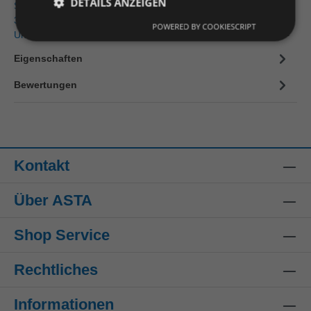
DETAILS ANZEIGEN
Steitz Secura Z25800UW37P Einlage ORTHO-SOFT ESD Low
37 Fußformgerechte Einlegesohle mit individuell wählbarer
POWERED BY COOKIESCRIPT
Unterstützung…
Mehr
Eigenschaften
Bewertungen
Kontakt
Über ASTA
Shop Service
Rechtliches
Informationen