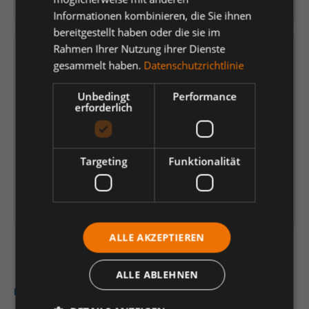
Herstellernummer:
Z25800UW37P
Informationen kombinieren, die Sie ihnen
bereitgestellt haben oder die sie im
Rahmen Ihrer Nutzung ihrer Dienste
Versandfertig in 11 Tagen, Lieferzeit 1-3 Tage
gesammelt haben.
Datenschutzrichtlinie
21,77 €
*
Unbedingt
Performance
erforderlich
je Paar
Einheit
Anzahl verringern
Anzahl erhöhen
Targeting
Funktionalität
In den Warenkorb
Artikelinformationen herunterladen
ALLE AKZEPTIEREN
ALLE ABLEHNEN
Beschreibung