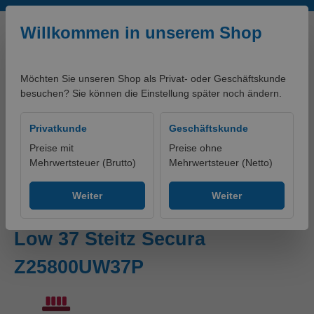
Zum Hauptinhalt springen
Willkommen in unserem Shop
Möchten Sie unseren Shop als Privat- oder Geschäftskunde
besuchen? Sie können die Einstellung später noch ändern.
0,00 €*
Privatkunde
Geschäftskunde
Preise mit
Preise ohne
Mehrwertsteuer (Brutto)
Mehrwertsteuer (Netto)
Produkte
Schuhe
Zubehör
Weiter
Weiter
Einlage ORTHO-SOFT ESD
Low 37 Steitz Secura
Z25800UW37P