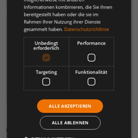
Herstellernummer:
Z25600UW42P
Informationen kombinieren, die Sie ihnen
bereitgestellt haben oder die sie im
Rahmen Ihrer Nutzung ihrer Dienste
Versandfertig in 11 Tagen, Lieferzeit 1-3 Tage
gesammelt haben.
Datenschutzrichtlinie
21,77 €
*
Unbedingt
Performance
erforderlich
je Paar
Einheit
Anzahl verringern
Anzahl erhöhen
Targeting
Funktionalität
In den Warenkorb
Artikelinformationen herunterladen
ALLE AKZEPTIEREN
ALLE ABLEHNEN
Beschreibung