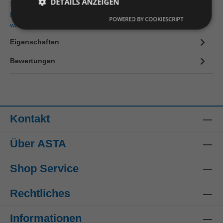
DETAILS ANZEIGEN
Steitz Secura Z25600UW42P Einlage ORTHO-SOFT ESD
High 42 Fußformgerechte Einlegesohle mit individuell
POWERED BY COOKIESCRIPT
wählbarer Unterstützun…
Mehr
Eigenschaften
Bewertungen
Kontakt
Über ASTA
Shop Service
Rechtliches
Informationen