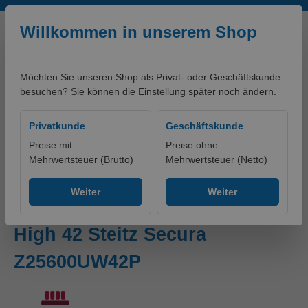
Zum Hauptinhalt springen
Willkommen in unserem Shop
Möchten Sie unseren Shop als Privat- oder Geschäftskunde
besuchen? Sie können die Einstellung später noch ändern.
0,00 €*
Privatkunde
Geschäftskunde
Preise mit
Preise ohne
Mehrwertsteuer (Brutto)
Mehrwertsteuer (Netto)
Produkte
Schuhe
Zubehör
Weiter
Weiter
Einlage ORTHO-SOFT ESD
High 42 Steitz Secura
Z25600UW42P