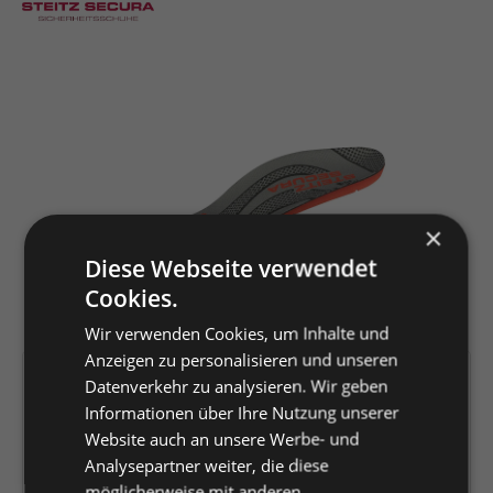
Bildergalerie überspringen
×
Diese Webseite verwendet
Cookies.
Wir verwenden Cookies, um Inhalte und
Anzeigen zu personalisieren und unseren
Artikelnummer:
147693
Datenverkehr zu analysieren. Wir geben
Informationen über Ihre Nutzung unserer
EAN:
4044348387306
Website auch an unsere Werbe- und
Hersteller:
Louis Steitz Secura
Analysepartner weiter, die diese
GmbH + Co. KG
möglicherweise mit anderen