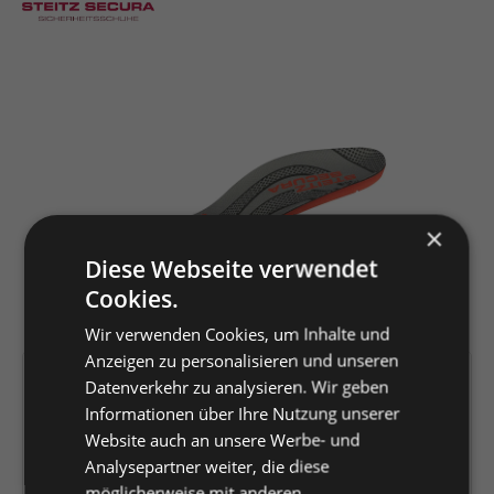
Bildergalerie überspringen
×
Diese Webseite verwendet
Cookies.
Wir verwenden Cookies, um Inhalte und
Anzeigen zu personalisieren und unseren
Artikelnummer:
147692
Datenverkehr zu analysieren. Wir geben
Informationen über Ihre Nutzung unserer
EAN:
4044348387276
Website auch an unsere Werbe- und
Hersteller:
Louis Steitz Secura
Analysepartner weiter, die diese
GmbH + Co. KG
möglicherweise mit anderen