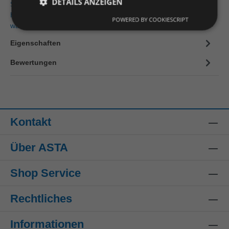
DETAILS ANZEIGEN
Steitz Secura Z25600UW39P Einlage ORTHO-SOFT ESD
High 39 Fußformgerechte Einlegesohle mit individuell
POWERED BY COOKIESCRIPT
wählbarer Unterstützun…
Mehr
Eigenschaften
Bewertungen
Kontakt
Über ASTA
Shop Service
Rechtliches
Informationen