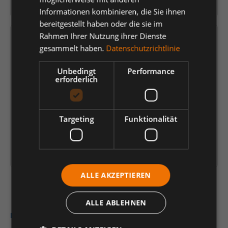
Herstellernummer:
Z25600UW39P
Informationen kombinieren, die Sie ihnen
bereitgestellt haben oder die sie im
Rahmen Ihrer Nutzung ihrer Dienste
Versandfertig in 11 Tagen, Lieferzeit 1-3 Tage
gesammelt haben.
Datenschutzrichtlinie
21,77 €
*
Unbedingt
Performance
erforderlich
je Paar
Einheit
Anzahl verringern
Anzahl erhöhen
Targeting
Funktionalität
In den Warenkorb
Artikelinformationen herunterladen
ALLE AKZEPTIEREN
ALLE ABLEHNEN
Beschreibung