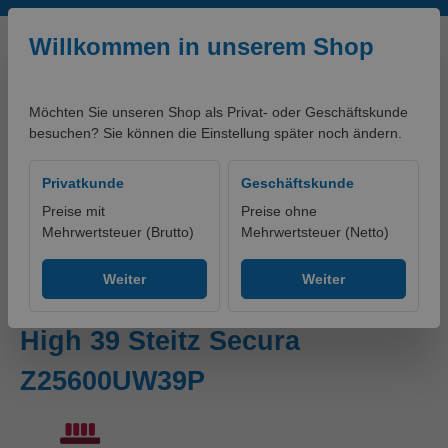
Zum Hauptinhalt springen
Willkommen in unserem Shop
Möchten Sie unseren Shop als Privat- oder Geschäftskunde
besuchen? Sie können die Einstellung später noch ändern.
0,00 €*
Privatkunde
Geschäftskunde
Preise mit
Preise ohne
Mehrwertsteuer (Brutto)
Mehrwertsteuer (Netto)
Produkte
Schuhe
Zubehör
Weiter
Weiter
Einlage ORTHO-SOFT ESD
High 39 Steitz Secura
Z25600UW39P