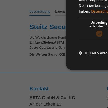
Sie ihnen bereitg
haben.
Datenschut
Beschreibung
Eigenschaften
Bewertungen
Unbeding
Steitz Secura Z25400U
erforderlic
Die Weichschaum-Komfort-Fußbetteinlage unterstü
Einfach.Sicher.ASTA!
Beste Qualität und Service
DETAILS ANZ
Die Weiten S und XXB bieten wir Ihnen gerne au
Kontakt
ASTA GmbH & Co. KG
An der Leiten 13