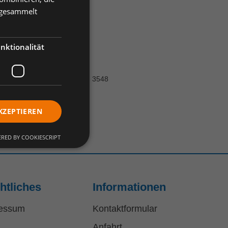
e gesammelt
nktionalität
enehmes Tragegefühl Größen: 3548
KZEPTIEREN
RED BY COOKIESCRIPT
htliches
Informationen
essum
Kontaktformular
Anfahrt