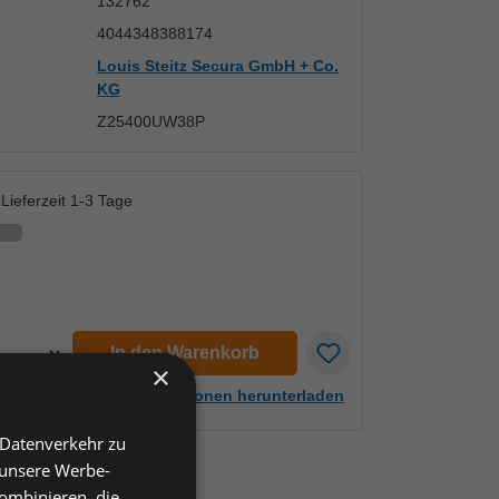
132762
4044348388174
Louis Steitz Secura GmbH + Co.
KG
Z25400UW38P
Lieferzeit 1-3 Tage
en
In den Warenkorb
×
Artikelinformationen herunterladen
 Datenverkehr zu
 unsere Werbe-
ombinieren, die