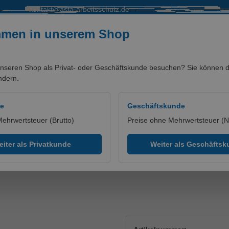
kontakt@asta-arbeitsschutz.de
mmen in unserem Shop
nseren Shop als Privat- oder Geschäftskunde besuchen? Sie können di
ndern.
SALE %
MARKEN/PARTNER
de
Geschäftskunde
Mehrwertsteuer (Brutto)
Preise ohne Mehrwertsteuer (N
iter als Privatkunde
Weiter als Geschäfts
 ESD 38 Steitz Secura