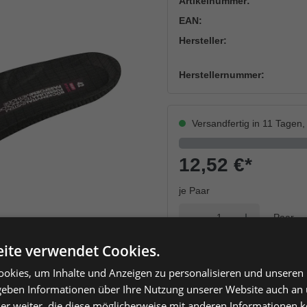
Artikelnummer:
EAN:
Hersteller:
Herstellernummer:
Versandfertig in 11 Tagen, 
12,52 €
*
je Paar
Einheit
Anzahl verringern
Anzahl erhöh
ite verwendet Cookies.
okies, um Inhalte und Anzeigen zu personalisieren und unseren
 geben Informationen über Ihre Nutzung unserer Website auch an
er weiter, die diese möglicherweise mit anderen Informationen k