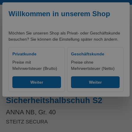
Zum Hauptinhalt springen
Willkommen in unserem Shop
Möchten Sie unseren Shop als Privat- oder Geschäftskunde
besuchen? Sie können die Einstellung später noch ändern.
0,00 €*
Privatkunde
Geschäftskunde
Preise mit
Preise ohne
Mehrwertsteuer (Brutto)
Mehrwertsteuer (Netto)
Produkte
Schuhe
Halbschuhe
Weiter
Weiter
ESD Damen-
Sicherheitshalbschuh S2
ANNA NB, Gr. 40
STEITZ SECURA