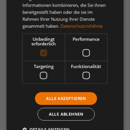
Informationen kombinieren, die Sie ihnen
EAN:
4044348640029
bereitgestellt haben oder die sie im
Hersteller:
Louis Steitz Secura
Rahmen Ihrer Nutzung ihrer Dienste
GmbH + Co. KG
gesammelt haben.
Datenschutzrichtlinie
Unbedingt
Performance
Versandfertig in 11 Tagen, Lieferzeit 1-3 Tage
erforderlich
136,68 €
*
Targeting
Funktionalität
je Paar
Einheit
Anzahl verringern
Anzahl erhöhen
In den Warenkorb
ALLE AKZEPTIEREN
Artikelinformationen herunterladen
ALLE ABLEHNEN
DETAILS ANZEIGEN