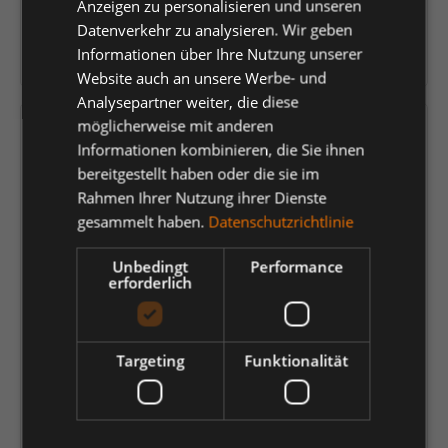
EAN:
4030839319833
Anzeigen zu personalisieren und unseren
Datenverkehr zu analysieren. Wir geben
Hersteller:
Elten GmbH
Informationen über Ihre Nutzung unserer
Herstellernummer:
1728102-36
Website auch an unsere Werbe- und
Analysepartner weiter, die diese
möglicherweise mit anderen
Versandfertig in 5 Tagen, Lieferzeit 1-3 Tage
Informationen kombinieren, die Sie ihnen
bereitgestellt haben oder die sie im
auswählen
Größe
Rahmen Ihrer Nutzung ihrer Dienste
gesammelt haben.
Datenschutzrichtlinie
36
37
38
39
40
41
42
43
44
45
46
47
48
Unbedingt
Performance
erforderlich
82,89 €
*
je Paar
Targeting
Funktionalität
Einheit
Anzahl verringern
Anzahl erhöhen
In den Warenkorb