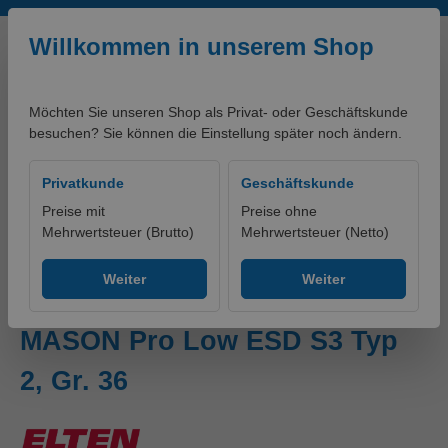
Zum Hauptinhalt springen
Willkommen in unserem Shop
Möchten Sie unseren Shop als Privat- oder Geschäftskunde
besuchen? Sie können die Einstellung später noch ändern.
0,00 €*
Privatkunde
Geschäftskunde
Preise mit
Preise ohne
Mehrwertsteuer (Brutto)
Mehrwertsteuer (Netto)
Produkte
Schuhe
Halbschuhe
Weiter
Weiter
ELTEN Sicherheitshalbschuh
MASON Pro Low ESD S3 Typ
2, Gr. 36