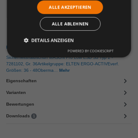
ALLE AKZEPTIEREN
Artikelinformationen herunterladen
ALLE ABLEHNEN
DETAILS ANZEIGEN
Beschreibung
POWERED BY COOKIESCRIPT
Sicherheitshalbschuh MASON Pro Low ESD S3 Typ 2 -
7281102, Gr. 36Artikelgruppe: ELTEN ERGO-ACTIVEverf.
Größen: 36 - 48Oberma…
Mehr
Eigenschaften
Varianten
Bewertungen
Downloads
1