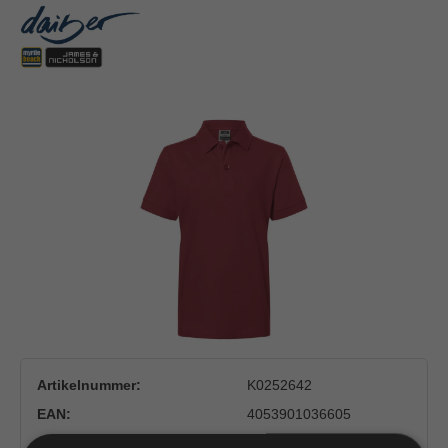
Bildergalerie überspringen
Artikelnummer:
K0252642
EAN:
4053901036605
Hersteller:
Gustav Daiber GmbH