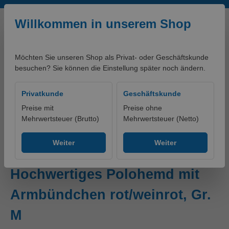
Zum Hauptinhalt springen
Willkommen in unserem Shop
Möchten Sie unseren Shop als Privat- oder Geschäftskunde
besuchen? Sie können die Einstellung später noch ändern.
0,00 €*
Privatkunde
Geschäftskunde
Preise mit
Preise ohne
Mehrwertsteuer (Brutto)
Mehrwertsteuer (Netto)
artikelklassifikationen - PRODUKTE
Ohne Gruppe
Weiter
Weiter
Classic Polo Junior
Hochwertiges Polohemd mit
Armbündchen rot/weinrot, Gr.
M