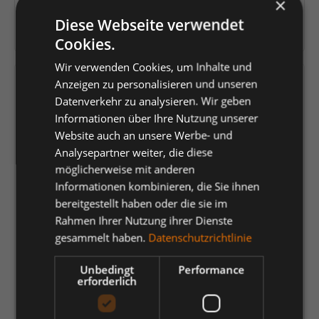
×
James & Nicholson
Diese Webseite verwendet
Herstellernummer:
JN070KWI/M
Cookies.
Wir verwenden Cookies, um Inhalte und
Anzeigen zu personalisieren und unseren
Versandfertig in 5 Tagen, Lieferzeit 1-3 Tage
Datenverkehr zu analysieren. Wir geben
Informationen über Ihre Nutzung unserer
auswählen
Farbe
Website auch an unsere Werbe- und
acid-yellow
aqua
aubergine
black
brown
Analysepartner weiter, die diese
möglicherweise mit anderen
dark-orange
dark-royal
fern-green
gold-yellow
Informationen kombinieren, die Sie ihnen
graphite
bereitgestellt haben oder die sie im
grey-heather
irish-green
light-blue
Rahmen Ihrer Nutzung ihrer Dienste
light-yellow
lilac
lime-green
mint
navy
olive
gesammelt haben.
Datenschutzrichtlinie
orange
pacific
petrol
pink
purple
red
rose
Unbedingt
Performance
erforderlich
royal
signal-red
sky-blue
stone
tomato
turquoise
white
wine
yellow