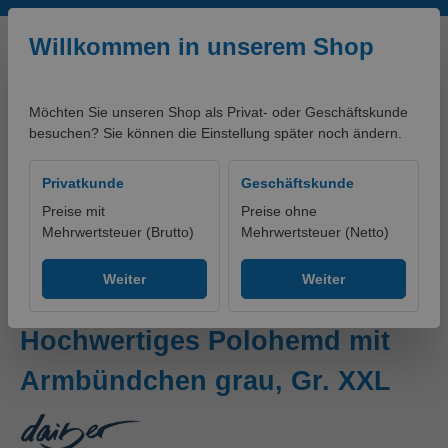
Zum Hauptinhalt springen
Willkommen in unserem Shop
Möchten Sie unseren Shop als Privat- oder Geschäftskunde
besuchen? Sie können die Einstellung später noch ändern.
0,00 €*
Privatkunde
Geschäftskunde
Preise mit
Preise ohne
Mehrwertsteuer (Brutto)
Mehrwertsteuer (Netto)
artikelklassifikationen - PRODUKTE
Ohne Gruppe
Weiter
Weiter
Classic Polo Junior
Hochwertiges Polohemd mit
Armbündchen grau, Gr. XXL