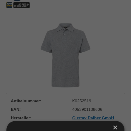
Bildergalerie überspringen
Artikelnummer:
K0252519
EAN:
4053901138606
Hersteller:
Gustav Daiber GmbH
James & Nicholson
×