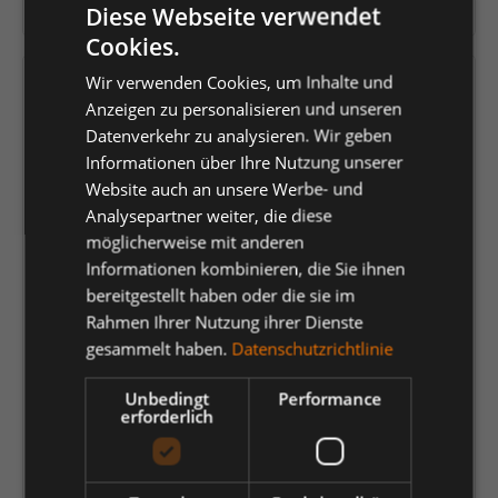
Herstellernummer:
JN070KGREHE/XXL
Diese Webseite verwendet
Cookies.
Wir verwenden Cookies, um Inhalte und
Versandfertig in 5 Tagen, Lieferzeit 1-3 Tage
Anzeigen zu personalisieren und unseren
Datenverkehr zu analysieren. Wir geben
auswählen
Farbe
Informationen über Ihre Nutzung unserer
acid-yellow
Website auch an unsere Werbe- und
aqua
aubergine
black
brown
Analysepartner weiter, die diese
dark-orange
dark-royal
fern-green
gold-yellow
möglicherweise mit anderen
Informationen kombinieren, die Sie ihnen
graphite
grey-heather
irish-green
light-blue
bereitgestellt haben oder die sie im
light-yellow
lilac
lime-green
mint
navy
olive
Rahmen Ihrer Nutzung ihrer Dienste
gesammelt haben.
Datenschutzrichtlinie
orange
pacific
petrol
pink
purple
red
rose
Unbedingt
Performance
royal
signal-red
sky-blue
stone
tomato
turquoise
erforderlich
white
wine
yellow
auswählen
Größe