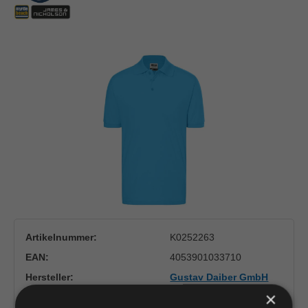
Bildergalerie überspringen
Artikelnummer:
K0252263
EAN:
4053901033710
Hersteller:
Gustav Daiber GmbH
James & Nicholson
×