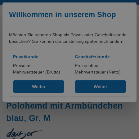
Zum Hauptinhalt springen
Willkommen in unserem Shop
Möchten Sie unseren Shop als Privat- oder Geschäftskunde
besuchen? Sie können die Einstellung später noch ändern.
0,00 €*
Privatkunde
Geschäftskunde
Preise mit
Preise ohne
Mehrwertsteuer (Brutto)
Mehrwertsteuer (Netto)
artikelklassifikationen - PRODUKTE
Ohne Gruppe
Weiter
Weiter
Classic Polo Hochwertiges
Polohemd mit Armbündchen
blau, Gr. M