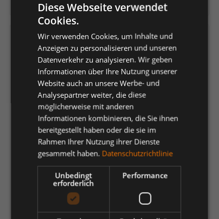
Herstellernummer:
JN070AQ/M
Diese Webseite verwendet
Cookies.
Wir verwenden Cookies, um Inhalte und
Versandfertig in 5 Tagen, Lieferzeit 1-3 Tage
Anzeigen zu personalisieren und unseren
Datenverkehr zu analysieren. Wir geben
auswählen
Farbe
Informationen über Ihre Nutzung unserer
acid-yellow
Website auch an unsere Werbe- und
aqua
aubergine
black
brown
Analysepartner weiter, die diese
dark-orange
dark-royal
fern-green
gold-yellow
möglicherweise mit anderen
Informationen kombinieren, die Sie ihnen
graphite
grey-heather
irish-green
light-blue
bereitgestellt haben oder die sie im
light-yellow
lilac
lime-green
mint
navy
olive
Rahmen Ihrer Nutzung ihrer Dienste
gesammelt haben.
Datenschutzrichtlinie
orange
pacific
petrol
pink
purple
red
rose
Unbedingt
Performance
royal
signal-red
sky-blue
stone
tomato
turquoise
erforderlich
white
wine
yellow
auswählen
Größe