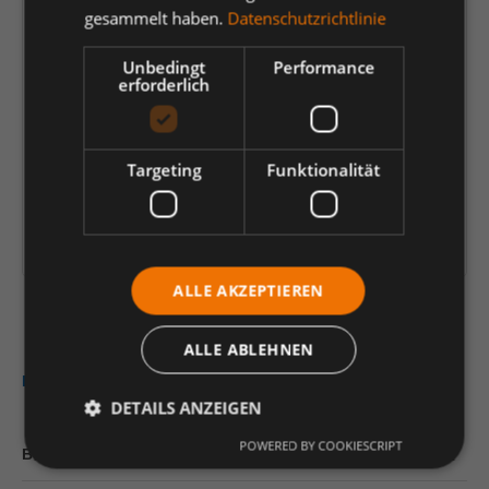
gesammelt haben.
Datenschutzrichtlinie
360,14 €
*
Unbedingt
Performance
je Verp.-Einheit (20 Stück) | 1 Stück (
18,01 €
)
erforderlich
Preis-/Mengenrechner
Einheit
Anzahl verringern
Anzahl erhöhen
Targeting
Funktionalität
In den Warenkorb
Artikelinformationen herunterladen
ALLE AKZEPTIEREN
ALLE ABLEHNEN
Beschreibung
DETAILS ANZEIGEN
POWERED BY COOKIESCRIPT
Bewertungen