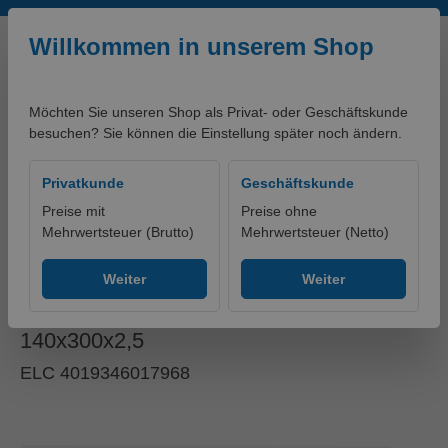
Zum Hauptinhalt springen
Willkommen in unserem Shop
Möchten Sie unseren Shop als Privat- oder Geschäftskunde
besuchen? Sie können die Einstellung später noch ändern.
0,00 €*
Privatkunde
Geschäftskunde
Preise mit
Preise ohne
Mehrwertsteuer (Brutto)
Mehrwertsteuer (Netto)
artikelklassifikationen - PRODUKTE
Ohne Gruppe
Weiter
Weiter
Balkenschuh Typ I 05 Komb
140x300x2,5
ELC 4019346017968
Bildergalerie überspringen