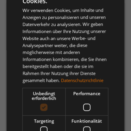
Cookies.
Wir verwenden Cookies, um Inhalte und
Versandfertig in 4 Tagen, Lieferzeit 1-3 Tage
Anzeigen zu personalisieren und unseren
Datenverkehr zu analysieren. Wir geben
auswählen
Farbe
Informationen über Ihre Nutzung unserer
dunkelgrau/schwarz
königsblau/schwarz
Website auch an unsere Werbe- und
Analysepartner weiter, die diese
mittelgrün/schwarz
schwarz/dunkelgrau
möglicherweise mit anderen
Informationen kombinieren, die Sie ihnen
weiß/dunkelgrau
bereitgestellt haben oder die sie im
Rahmen Ihrer Nutzung ihrer Dienste
auswählen
Größe
gesammelt haben.
Datenschutzrichtlinie
44l
44n
46l
46n
48l
48n
48s
Unbedingt
Performance
50l
50n
50s
52l
52n
52s
54l
erforderlich
54n
54s
56l
56n
56s
58n
60n
62n
64n
Targeting
Funktionalität