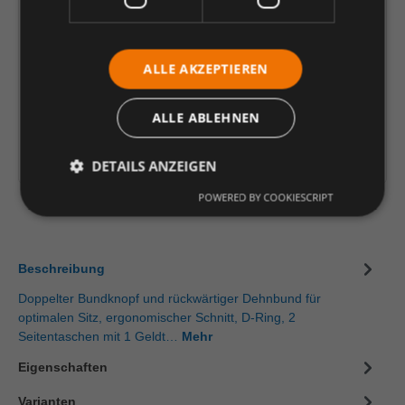
65,11 €
*
je Stück
ALLE AKZEPTIEREN
Einheit
Anzahl verringern
Anzahl erhöhen
ALLE ABLEHNEN
In den Warenkorb
Artikelinformationen herunterladen
DETAILS ANZEIGEN
POWERED BY COOKIESCRIPT
Beschreibung
Doppelter Bundknopf und rückwärtiger Dehnbund für
optimalen Sitz, ergonomischer Schnitt, D-Ring, 2
Seitentaschen mit 1 Geldt…
Mehr
Eigenschaften
Varianten