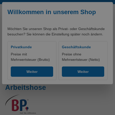
Zum Hauptinhalt springen
Willkommen in unserem Shop
Möchten Sie unseren Shop als Privat- oder Geschäftskunde
besuchen? Sie können die Einstellung später noch ändern.
0,00 €*
Privatkunde
Geschäftskunde
Preise mit
Preise ohne
Mehrwertsteuer (Brutto)
Mehrwertsteuer (Netto)
Produkte
Bekleidung
Hosen
Bundhosen
Weiter
Weiter
BP® Strapazierfähige
Arbeitshose