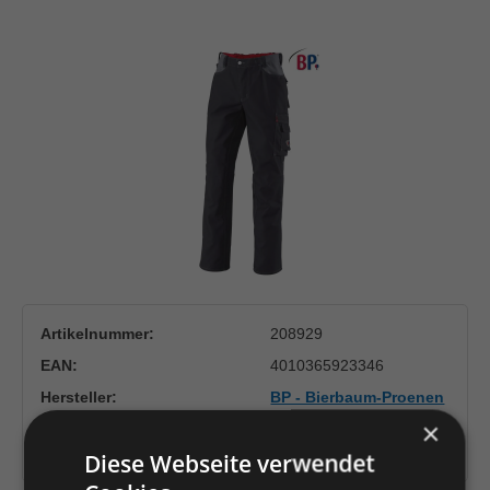
Bildergalerie überspringen
Artikelnummer:
208929
EAN:
4010365923346
Hersteller:
BP - Bierbaum-Proenen
Berufskleidung
×
Herstellernummer:
1788-555-32-48S
Diese Webseite verwendet