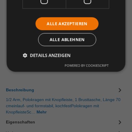
37,71 €
*
je Stück
ALLE AKZEPTIEREN
Einheit
Anzahl verringern
Anzahl erhöhen
ALLE ABLEHNEN
In den Warenkorb
Artikelinformationen herunterladen
DETAILS ANZEIGEN
POWERED BY COOKIESCRIPT
Beschreibung
1/2 Arm, Polokragen mit Knopfleiste, 1 Brusttasche, Länge 70
cmeinlauf- und formstabil, kochfestPolokragen mit
KnopfleisteSc…
Mehr
Eigenschaften