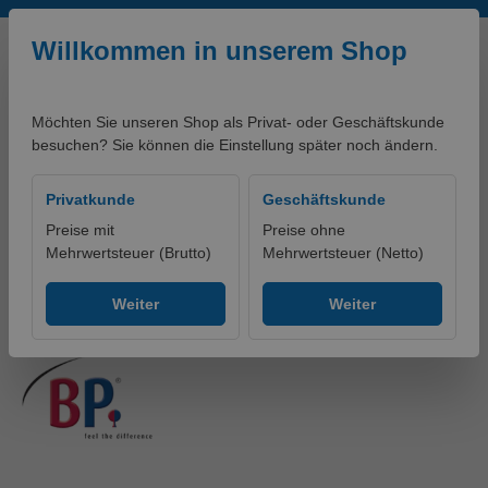
Zum Hauptinhalt springen
Willkommen in unserem Shop
Möchten Sie unseren Shop als Privat- oder Geschäftskunde
besuchen? Sie können die Einstellung später noch ändern.
0,00 €*
Privatkunde
Geschäftskunde
Preise mit
Preise ohne
Mehrwertsteuer (Brutto)
Mehrwertsteuer (Netto)
Produkte
Bekleidung
Shirts
Weiter
Weiter
BP® Poloshirt für Sie & Ihn
Bildergalerie überspringen