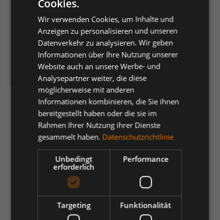
Cookies.
Wir verwenden Cookies, um Inhalte und
auswählen
Farbe
Anzeigen zu personalisieren und unseren
Datenverkehr zu analysieren. Wir geben
anthrazit
azurblau
bordeaux
brombeere
dunkelgrau
(Diese Option ist zurzeit nicht verfügbar.)
(Diese Option ist zurzeit nicht verfügbar.)
(Diese Option ist zurzeit nicht verfügbar.)
(Diese Option ist zurzeit nicht v
Informationen über Ihre Nutzung unserer
gelb
hellblau
hellgrau
hellgrün
koralle
königsblau
Website auch an unsere Werbe- und
(Diese Option ist zurzeit nicht verfügbar.)
(Diese Option ist zurzeit nicht verfügbar
(Diese Option ist zurzeit nic
Analysepartner weiter, die diese
mittelgrün
nachtblau
ocean
orange
rot
schwarz
(Diese Option ist zurzeit nicht verfügbar.)
(Diese Option ist zurzeit nicht verf
möglicherweise mit anderen
weiß
Informationen kombinieren, die Sie ihnen
bereitgestellt haben oder die sie im
auswählen
Größe
Rahmen Ihrer Nutzung ihrer Dienste
gesammelt haben.
Datenschutzrichtlinie
2XL
2XS
3XL
4XL
5XL
6XL
L
Unbedingt
Performance
M
S
XL
XS
erforderlich
auswählen
Artikelstatus
BP® Sortiment
BP® Sortiment (NOS)
Targeting
Funktionalität
(Diese Option ist zurzeit nicht verfügbar.)