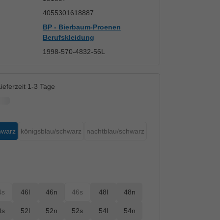
4055301618887
BP - Bierbaum-Proenen
Berufskleidung
1998-570-4832-56L
ieferzeit 1-3 Tage
hwarz
königsblau/schwarz
nachtblau/schwarz
 nicht verfügbar.)
(Diese Option ist zurzeit nicht verfügbar.)
(Diese Option ist zurzeit nicht verfügbar.
 ist zurzeit nicht verfügbar.)
4s
46l
46n
46s
48l
48n
 verfügbar.)
zeit nicht verfügbar.)
(Diese Option ist zurzeit nicht verfügbar.)
(Diese Option ist zurzeit nicht verfügbar.)
0s
52l
52n
52s
54l
54n