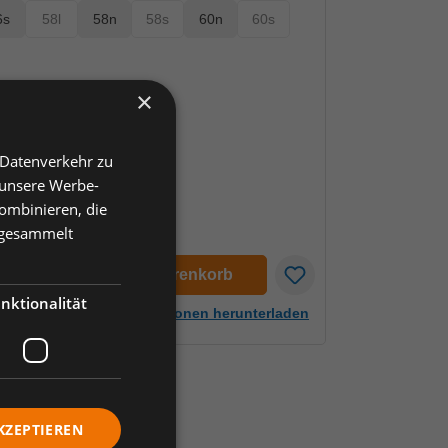
6s
58l
58n
58s
60n
60s
(Diese Option ist zurzeit nicht verfügbar.)
(Diese Option ist zurzeit nicht verfügbar.)
(Diese Option ist zurzeit nicht verf
×
ent (NOS)
iese Option ist zurzeit nicht verfügbar.)
 Datenverkehr zu
 unsere Werbe-
ombinieren, die
e gesammelt
en
In den Warenkorb
nktionalität
Artikelinformationen herunterladen
KZEPTIEREN