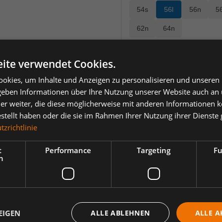
54s
56l
56n
5
62n
64n
auswählen
Artikelstatus
ite verwendet Cookies.
BP® Sortiment
BP® Sortim
(D
okies, um Inhalte und Anzeigen zu personalisieren und unseren
 geben Informationen über Ihre Nutzung unserer Website auch an
98,29 €
*
er weiter, die diese möglicherweise mit anderen Informationen k
estellt haben oder die sie im Rahmen Ihrer Nutzung ihrer Dienst
je Stück
zrichtlinie
Einheit
Anzahl verringern
Anzahl erhöh
t
Performance
Targeting
Fu
h
EIGEN
ALLE ABLEHNEN
ALLE A
ertungen