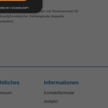
RED BY COOKIESCRIPT
Accessoires, 2 Seitentaschen mit Stretcheinsatz für
r Smartphonetasche, freihängende doppelte
estellen)
htliches
Informationen
essum
Kontaktformular
Anfahrt