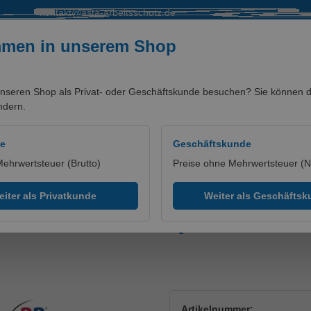
kontakt@asta-arbeitsschutz.de
mmen in unserem Shop
nseren Shop als Privat- oder Geschäftskunde besuchen? Sie können di
ndern.
SALE %
MARKEN/PARTNER
de
Geschäftskunde
Mehrwertsteuer (Brutto)
Preise ohne Mehrwertsteuer (N
en
iter als Privatkunde
Weiter als Geschäfts
tshose mit Kniepolstertas
Artikelnummer: