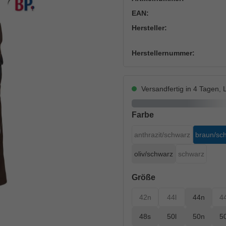
EAN:
Hersteller:
Herstellernummer:
Versandfertig in 4 Tagen, L
auswählen
Farbe
anthrazit/schwarz
braun/sc
(Diese Option ist zurzeit
oliv/schwarz
schwarz
(Diese Option
auswählen
Größe
42n
44l
44n
4
(Diese Option ist zurzeit nicht
(Diese Option ist zur
48s
50l
50n
5