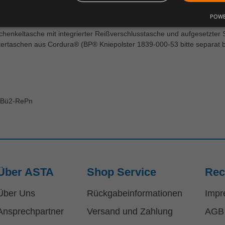
POWE
er Dehnbund im Rücken für optimalen Sitz, D-Ring zum Befestigen von 
Schenkeltasche mit integrierter Reißverschlusstasche und aufgesetzte
tertaschen aus Cordura® (BP® Kniepolster 1839-000-53 bitte separat b
-Bü2-RePn
Über ASTA
Shop Service
Rec
Über Uns
Rückgabeinformationen
Impr
Ansprechpartner
Versand und Zahlung
AGB